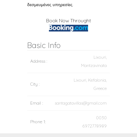
δεσμευμένες υπηρεσίες.
Book Now Throught
Basic Info
Lixouri,
Address :
Mantzavinata
Lixouri, Kefalonia,
City :
Greece
Email :
santagatavillas@gmail.com
0030
Phone 1:
6972778989